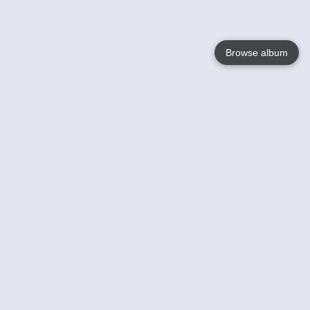
Browse album
Language
English
Nederlands
Français
Jouw
Help
Lees Meer