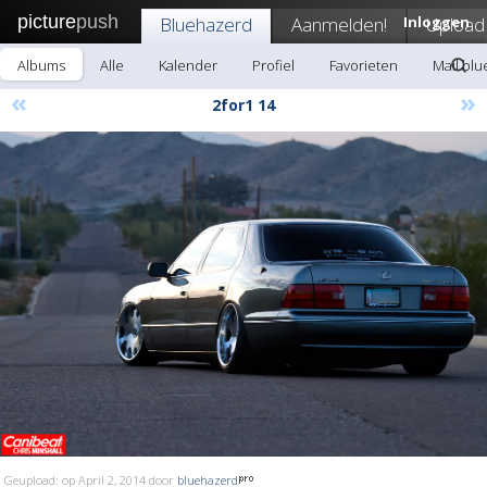
picture
push
Bluehazerd
Aanmelden!
Inloggen
Upload
Albums
Alle
Kalender
Profiel
Favorieten
Mail bl
«
»
2for1 14
Geupload: op April 2, 2014 door
bluehazerd